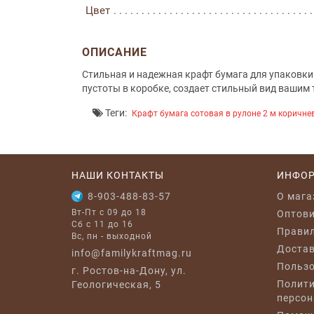
Цвет
ОПИСАНИЕ
Стильная и надежная крафт бумага для упаковки
пустоты в коробке, создает стильный вид вашим
Теги:
Крафт бумага сотовая в рулоне 2 м коричне
НАШИ КОНТАКТЫ
ИНФО
8-903-488-83-57
O мага
Вт-Пт с 09 до 18
Оптов
Сб с 11 до 16
Правил
Вс, пн - выходной
Достав
info@familykraftmag.ru
Пользо
г. Ростов-на-Дону, ул.
Полити
Геологическая, 5
персон