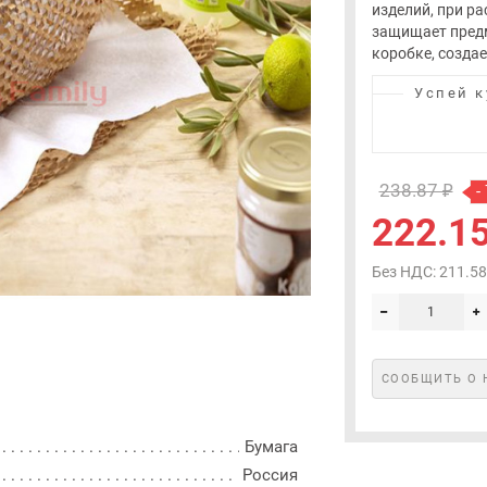
изделий, при р
защищает предм
коробке, создае
Успей к
238.87 ₽
-
222.15
Без НДС: 211.58
СООБЩИТЬ О 
Бумага
Россия