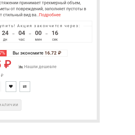
астяжении принимает трехмерный объем,
еты от повреждений, заполняет пустоты в
т стильный вид ва..
Подробнее
упить!
Акция закончится через:
24
04
00
16
–
–
–
дн
час
мин
сек
 7%
Вы экономите
16.72 ₽
 ₽
Нашли дешевле
 ₽
НАЛИЧИИ