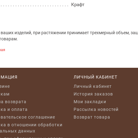
Крафт
 ваших изделий, при растяжении принимает трехмерный объем, за
 товарам.
вая
РМАЦИЯ
ЛИЧНЫЙ КАБИНЕТ
зине
Личный кабинет
икам
История заказов
а возврата
Мои закладки
ка и оплата
Рассылка новостей
вательское соглашение
Возврат товара
ка в отношении обработки
альных данных