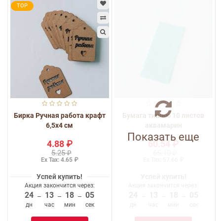
TOP
Бирка Ручная работа крафт
Бумага тишью 10 листов
6,5x4 см
аквамарин
Показать еще
4.88 ₽
60.54 ₽
5.25 ₽
65.10 ₽
Ex Tax: 4.65 ₽
Ex Tax: 57.66 ₽
Успей купить!
Успей купить!
Акция закончится через:
Акция закончится через:
24
13
18
05
24
13
18
05
–
–
–
–
–
–
дн
час
мин
сек
дн
час
мин
сек