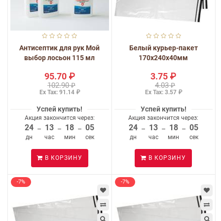
Антисептик для рук Мой
Белый курьер-пакет
выбор лосьон 115 мл
170x240x40мм
95.70 ₽
3.75 ₽
102.90 ₽
4.03 ₽
Ex Tax: 91.14 ₽
Ex Tax: 3.57 ₽
Успей купить!
Успей купить!
Акция закончится через:
Акция закончится через:
24
13
18
05
24
13
18
05
–
–
–
–
–
–
дн
час
мин
сек
дн
час
мин
сек
В КОРЗИНУ
В КОРЗИНУ
-7%
-7%