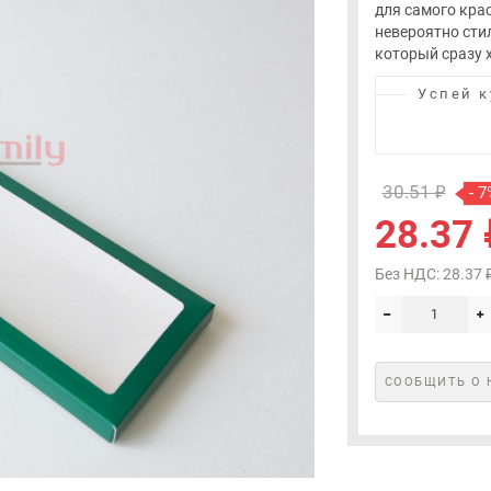
для самого кра
невероятно сти
который сразу х
Успей к
30.51 ₽
- 7
28.37 
Без НДС: 28.37 
СООБЩИТЬ О 