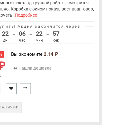
сивого шоколада ручной работы, смотрится
льно. Коробка с окном показывает ваш товар,
очеть..
Подробнее
упить!
Акция закончится через:
22
06
22
56
–
–
–
дн
час
мин
сек
%
Вы экономите
2.14 ₽
₽
Нашли дешевле
₽
НАЛИЧИИ