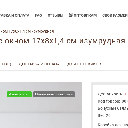
АВКА И ОПЛАТА
FAQ
ОТЗЫВЫ
ОПТОВИКАМ
СВОИ РАЗМЕ
ном 17x8x1,4 см изумрудная
с окном 17x8x1,4 см изумрудная
Ы (0)
ДОСТАВКА И ОПЛАТА
ДЛЯ ОПТОВИКОВ
Доступность:
Н
Розница и опт
Можем нанести ваш лого
Код товара:
00
Бонусные баллы
Вес: 20 г
Коробка для шо