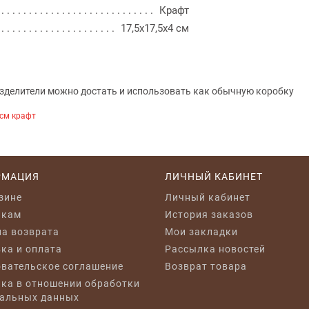
Крафт
17,5x17,5x4 см
Разделители можно достать и использовать как обычную коробку
 см крафт
РМАЦИЯ
ЛИЧНЫЙ КАБИНЕТ
зине
Личный кабинет
икам
История заказов
а возврата
Мои закладки
ка и оплата
Рассылка новостей
вательское соглашение
Возврат товара
ка в отношении обработки
альных данных