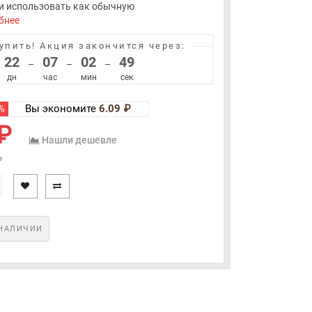
и использовать как обычную
бнее
упить!
Акция закончится через:
22
07
02
49
–
–
–
дн
час
мин
сек
%
Вы экономите
6.09 ₽
₽
Нашли дешевле
₽
НАЛИЧИИ