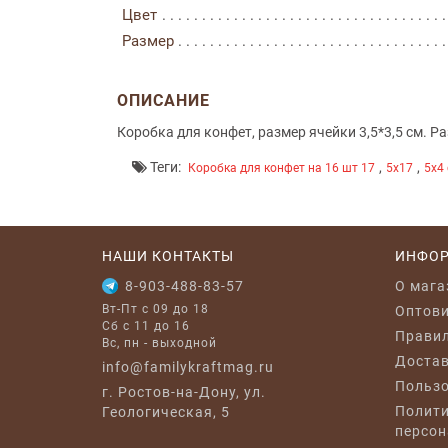
Цвет
Размер
ОПИСАНИЕ
Коробка для конфет, размер ячейки 3,5*3,5 см. 
Теги:
,
,
Коробка для конфет на 16 шт 17
5x17
5x4
НАШИ КОНТАКТЫ
ИНФО
8-903-488-83-57
O мага
Вт-Пт с 09 до 18
Оптов
Сб с 11 до 16
Правил
Вс, пн - выходной
Достав
info@familykraftmag.ru
Пользо
г. Ростов-на-Дону, ул.
Полити
Геологическая, 5
персон