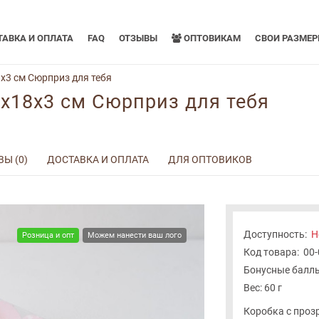
АВКА И ОПЛАТА
FAQ
ОТЗЫВЫ
ОПТОВИКАМ
СВОИ РАЗМЕ
x3 см Сюрприз для тебя
8x18x3 см Сюрприз для тебя
Ы (0)
ДОСТАВКА И ОПЛАТА
ДЛЯ ОПТОВИКОВ
Доступность:
Н
Розница и опт
Можем нанести ваш лого
Код товара:
00
Бонусные баллы
Вес: 60 г
Коробка с проз