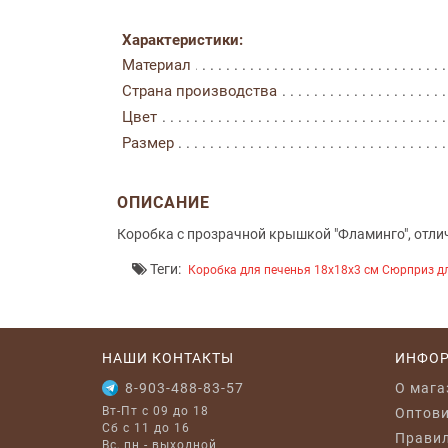
Характеристики:
Материал
Страна производства
Цвет
Размер
ОПИСАНИЕ
Коробка с прозрачной крышкой "Фламинго", отлич
Теги:
Коробка для печенья 18x18x3 см Сюрприз д
НАШИ КОНТАКТЫ
ИНФО
8-903-488-83-57
O мага
Вт-Пт с 09 до 18
Оптов
Сб с 11 до 16
Правил
Вс, пн - выходной