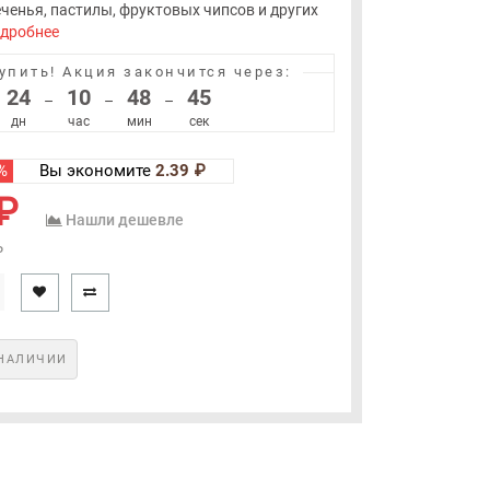
ченья, пастилы, фруктовых чипсов и других
дробнее
упить!
Акция закончится через:
24
10
48
44
–
–
–
дн
час
мин
сек
%
Вы экономите
2.39 ₽
₽
Нашли дешевле
₽
НАЛИЧИИ