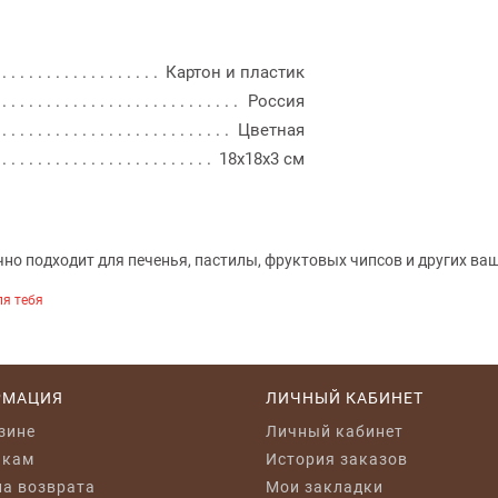
Картон и пластик
Россия
Цветная
18x18x3 см
но подходит для печенья, пастилы, фруктовых чипсов и других ваш
ля тебя
РМАЦИЯ
ЛИЧНЫЙ КАБИНЕТ
зине
Личный кабинет
икам
История заказов
а возврата
Мои закладки