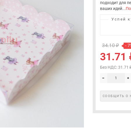
подходит для пе
ваших идей...
По
Успей к
34.10 ₽
- 7
31.71 
Без НДС: 31.71 
СООБЩИТЬ О 