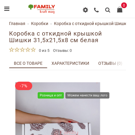
0
Главная
Коробки
Коробка с откидной крышкой Шишки 31,
Коробка с откидной крышкой
Шишки 31,5x21,5x8 см белая
0 из 5
Отзывы: 0
ВСЕ О ТОВАРЕ
ХАРАКТЕРИСТИКИ
ОТЗЫВЫ (0)
Д
-7%
Розница и опт
Можем нанести ваш лого