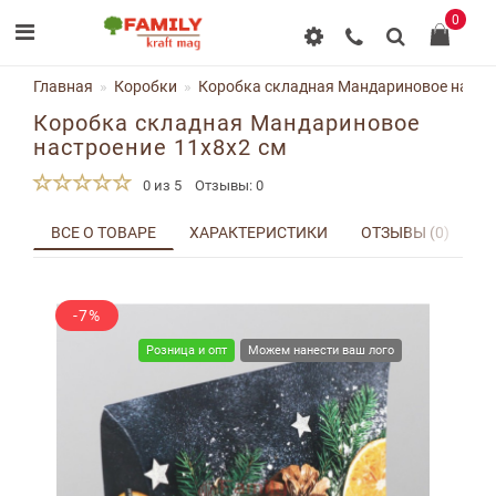
0
Главная
Коробки
Коробка складная Мандариновое настро
Коробка складная Мандариновое
настроение 11x8x2 см
0 из 5
Отзывы: 0
ВСЕ О ТОВАРЕ
ХАРАКТЕРИСТИКИ
ОТЗЫВЫ (0)
Д
-7%
Розница и опт
Можем нанести ваш лого