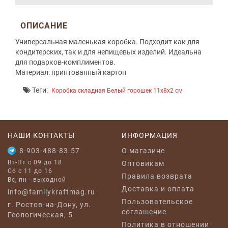
ОПИСАНИЕ
Универсальная маленькая коробка. Подходит как для
кондитерских, так и для непищевых изделий. Идеальна
для подарков-комплиментов.
Материал: принтованный картон
Теги:
Коробка складная Белый горошек 11x8x2 см
НАШИ КОНТАКТЫ
ИНФОРМАЦИЯ
8-903-488-83-57
O магазине
Вт-Пт с 09 до 18
Оптовикам
Сб с 11 до 16
Правила возврата
Вс, пн - выходной
Доставка и оплата
info@familykraftmag.ru
Пользовательское
г. Ростов-на-Дону, ул.
соглашение
Геологическая, 5
Политика в отношении