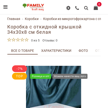
0
Главная
Коробки
Коробки из микрогофрокартона с отки
Коробка с откидной крышкой
34x30x8 см белая
0 из 5
Отзывы: 0
ВСЕ О ТОВАРЕ
ХАРАКТЕРИСТИКИ
ФОТО
ОТЗЫВЫ
-7%
TOP
Розница и опт
Можем нанести ваш лого