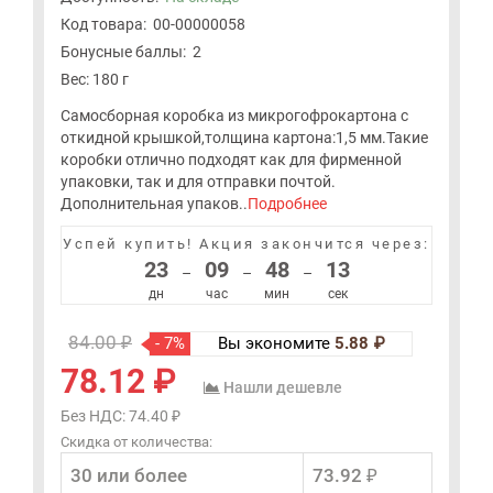
Код товара:
00-00000058
Бонусные баллы:
2
Вес: 180 г
Самосборная коробка из микрогофрокартона с
откидной крышкой,толщина картона:1,5 мм.Такие
коробки отлично подходят как для фирменной
упаковки, так и для отправки почтой.
Дополнительная упаков..
Подробнее
Успей купить!
Акция закончится через:
23
09
48
13
–
–
–
дн
час
мин
сек
84.00 ₽
- 7%
Вы экономите
5.88 ₽
78.12 ₽
Нашли дешевле
Без НДС: 74.40 ₽
Скидка от количества:
30 или более
73.92 ₽