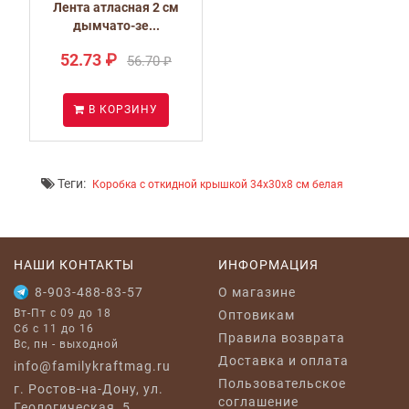
м
Лента атласная 2 см
дымчато-зе...
52.73 ₽
56.70 ₽
В КОРЗИНУ
Теги:
Коробка с откидной крышкой 34x30x8 см белая
НАШИ КОНТАКТЫ
ИНФОРМАЦИЯ
8-903-488-83-57
O магазине
Вт-Пт с 09 до 18
Оптовикам
Сб с 11 до 16
Правила возврата
Вс, пн - выходной
Доставка и оплата
info@familykraftmag.ru
Пользовательское
г. Ростов-на-Дону, ул.
соглашение
Геологическая, 5