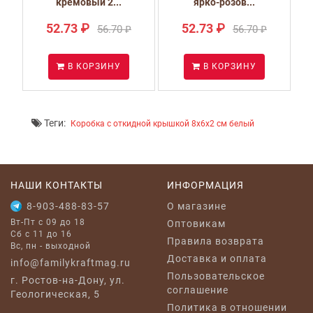
кремовый 2...
ярко-розов...
52.73 ₽
52.73 ₽
56.70 ₽
56.70 ₽
В КОРЗИНУ
В КОРЗИНУ
Теги:
Коробка с откидной крышкой 8x6x2 см белый
НАШИ КОНТАКТЫ
ИНФОРМАЦИЯ
8-903-488-83-57
O магазине
Вт-Пт с 09 до 18
Оптовикам
Сб с 11 до 16
Правила возврата
Вс, пн - выходной
Доставка и оплата
info@familykraftmag.ru
Пользовательское
г. Ростов-на-Дону, ул.
соглашение
Геологическая, 5
Политика в отношении