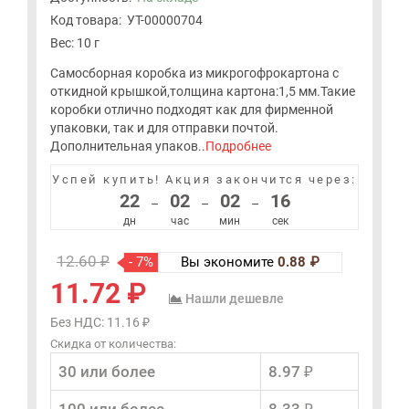
Код товара:
УТ-00000704
Вес: 10 г
Самосборная коробка из микрогофрокартона с
откидной крышкой,толщина картона:1,5 мм.Такие
коробки отлично подходят как для фирменной
упаковки, так и для отправки почтой.
Дополнительная упаков..
Подробнее
Успей купить!
Акция закончится через:
22
02
02
15
–
–
–
дн
час
мин
сек
12.60 ₽
- 7%
Вы экономите
0.88 ₽
11.72 ₽
Нашли дешевле
Без НДС: 11.16 ₽
Скидка от количества:
30 или более
8.97 ₽