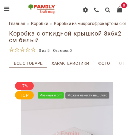
0
Главная
Коробки
Коробки из микрогофрокартона с отки
Коробка с откидной крышкой 8x6x2
см белый
0 из 5
Отзывы: 0
ВСЕ О ТОВАРЕ
ХАРАКТЕРИСТИКИ
ФОТО
ОТЗЫВЫ
-7%
TOP
Розница и опт
Можем нанести ваш лого