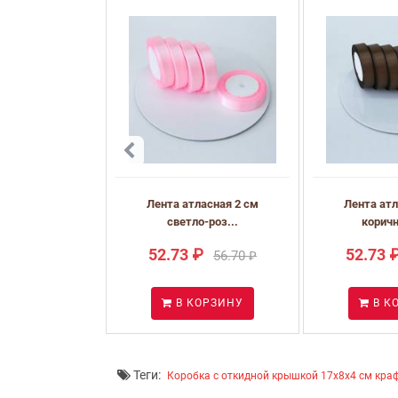
Лента атласная 2 см
Лента атл
светло-роз...
коричн
52.73 ₽
52.73 
56.70 ₽
В КОРЗИНУ
В К
Теги:
Коробка с откидной крышкой 17x8x4 см кра