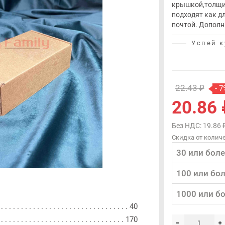
крышкой,толщин
подходят как д
почтой. Дополн
Успей к
22.43 ₽
- 7
20.86 
Без НДС: 19.86 
Скидка от количе
30 или боле
100 или бо
1000 или б
40
170