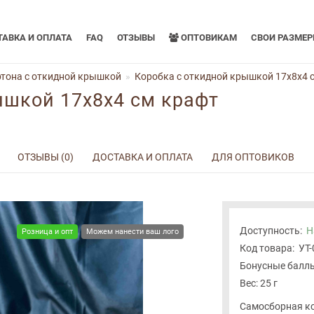
АВКА И ОПЛАТА
FAQ
ОТЗЫВЫ
ОПТОВИКАМ
СВОИ РАЗМЕ
тона с откидной крышкой
Коробка с откидной крышкой 17x8x4 
ышкой 17x8x4 см крафт
ОТЗЫВЫ (0)
ДОСТАВКА И ОПЛАТА
ДЛЯ ОПТОВИКОВ
Доступность:
Н
Розница и опт
Можем нанести ваш лого
Код товара:
УТ
Бонусные баллы
Вес: 25 г
Самосборная ко