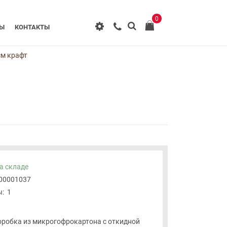
0
РЫ
КОНТАКТЫ
см крафт
а складе
-00001037
:
1
робка из микрогофрокартона с откидной