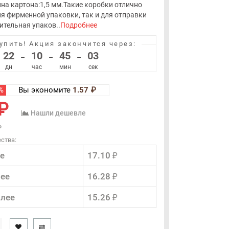
а картона:1,5 мм.Такие коробки отлично
ля фирменной упаковки, так и для отправки
ительная упаков..
Подробнее
упить!
Акция закончится через:
22
10
45
02
–
–
–
дн
час
мин
сек
%
Вы экономите
1.57 ₽
₽
Нашли дешевле
₽
ства:
е
17.10 ₽
лее
16.28 ₽
олее
15.26 ₽