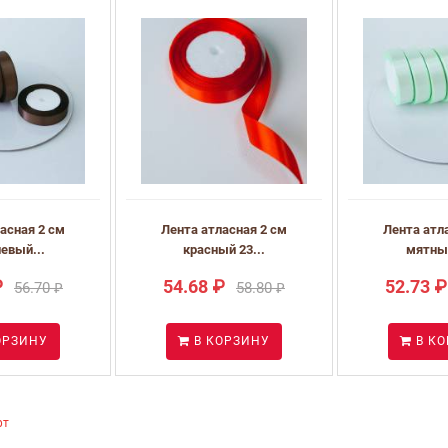
асная 2 см
Лента атласная 2 см
Лента атл
евый...
красный 23...
мятный
₽
54.68 ₽
52.73 ₽
56.70 ₽
58.80 ₽
ОРЗИНУ
В КОРЗИНУ
В К
фт