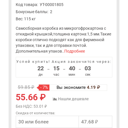
Код товара:
УТ-00001805
Бонусные баллы:
2
Вес: 115 кг
Самосборная коробка из микрогофрокартона с
откидной крышкой,толщина картона:1,5 мм.Такие
коробки отлично подходят как для фирменной
упаковки, так и для отправки почтой.
Дополнительная упаков..
Подробнее
Успей купить!
Акция закончится через:
22
15
40
03
–
–
–
дн
час
мин
сек
59.85 ₽
- 7%
Вы экономите
4.19 ₽
55.66 ₽
Нашли дешевле
Без НДС: 53.01 ₽
Скидка от количества:
30 или более
47.68 ₽