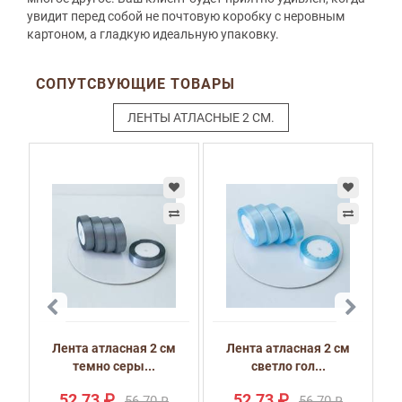
увидит перед собой не почтовую коробку с неровным
картоном, а гладкую идеальную упаковку.
СОПУТСВУЮЩИЕ ТОВАРЫ
ЛЕНТЫ АТЛАСНЫЕ 2 СМ.
м
Лента атласная 2 см
Лента атласная 2 см
темно серы...
светло гол...
52.73 ₽
52.73 ₽
56.70 ₽
56.70 ₽