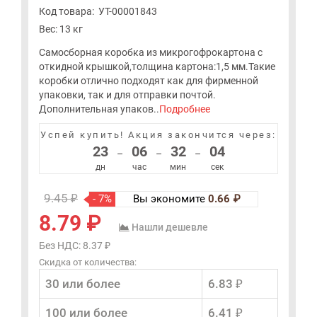
Код товара:
УТ-00001843
Вес: 13 кг
Самосборная коробка из микрогофрокартона с
откидной крышкой,толщина картона:1,5 мм.Такие
коробки отлично подходят как для фирменной
упаковки, так и для отправки почтой.
Дополнительная упаков..
Подробнее
Успей купить!
Акция закончится через:
23
06
32
03
–
–
–
дн
час
мин
сек
9.45 ₽
- 7%
Вы экономите
0.66 ₽
8.79 ₽
Нашли дешевле
Без НДС: 8.37 ₽
Скидка от количества:
30 или более
6.83 ₽
100 или более
6.41 ₽