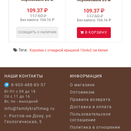
109.37 ₽
109.37 ₽
117.60 ₽
117.60 ₽
Без налога: 104.16 ₽
Без налога: 104.16 ₽
СООБЩИТЬ О НАЛИЧИИ
В КОРЗИНУ
Теги:
Коробка с откидной крышкой 10х4х2 см белая
НАШИ КОНТАКТЫ
ИНФОРМАЦИЯ
8-903-488-83-57
O магазине
Вт-Пт с 09 до 18
Оптовикам
Сб с 11 до 16
Правила возврата
Вс, пн - выходной
Доставка и оплата
info@familykraftmag.ru
Пользовательское
г. Ростов-на-Дону, ул.
соглашение
Геологическая, 5
Политика в отношении