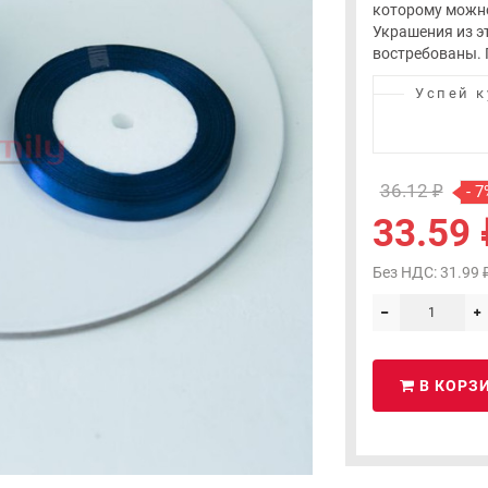
которому можно
Украшения из э
востребованы. П
Успей к
36.12 ₽
- 7
33.59 
Без НДС: 31.99 
В КОРЗ