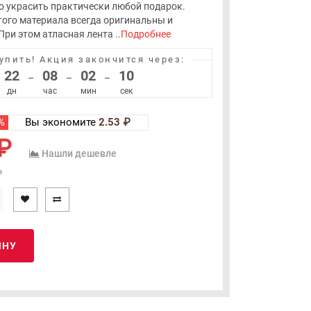
 украсить практически любой подарок.
того материала всегда оригинальны и
ри этом атласная лента ..
Подробнее
упить!
Акция закончится через:
22
08
02
10
–
–
–
дн
час
мин
сек
%
Вы экономите
2.53 ₽
₽
Нашли дешевле
₽
ИНУ