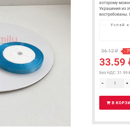
которому можно
Украшения из э
востребованы. П
Успей к
36.12 ₽
- 7
33.59 
Без НДС: 31.99 
В КОРЗ