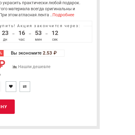
 украсить практически любой подарок.
того материала всегда оригинальны и
ри этом атласная лента ..
Подробнее
упить!
Акция закончится через:
23
16
53
11
–
–
–
дн
час
мин
сек
%
Вы экономите
2.53 ₽
₽
Нашли дешевле
₽
ИНУ