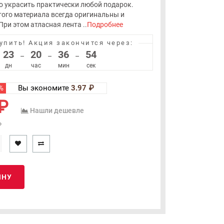
 украсить практически любой подарок.
того материала всегда оригинальны и
ри этом атласная лента ..
Подробнее
упить!
Акция закончится через:
23
20
36
54
–
–
–
дн
час
мин
сек
%
Вы экономите
3.97 ₽
₽
Нашли дешевле
₽
ИНУ