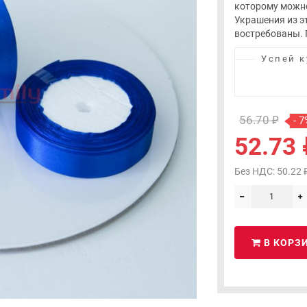
которому можно
Украшения из э
востребованы. П
Успей к
56.70 ₽
- 7
52.73 
Без НДС: 50.22 
В КОРЗ