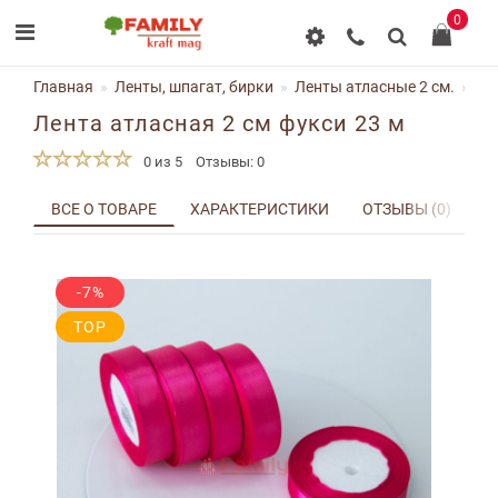
0
Главная
Ленты, шпагат, бирки
Ленты атласные 2 см.
Ле
Лента атласная 2 см фукси 23 м
0 из 5
Отзывы: 0
ВСЕ О ТОВАРЕ
ХАРАКТЕРИСТИКИ
ОТЗЫВЫ (0)
Д
-7%
TOP