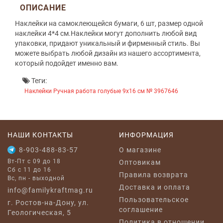
ОПИСАНИЕ
Наклейки на самоклеющейся бумаги, 6 шт, размер одной
наклейки 4*4 см.Наклейки могут дополнить любой вид
упаковки, придают уникальный и фирменный стиль. Вы
можете выбрать любой дизайн из нашего ассортимента,
который подойдет именно вам.
Теги:
Наклейки Ручная работа голубые 9x16 см № 3967646
НАШИ КОНТАКТЫ
ИНФОРМАЦИЯ
8-903-488-83-57
O магазине
Вт-Пт с 09 до 18
Оптовикам
Сб с 11 до 16
Правила возврата
Вс, пн - выходной
Доставка и оплата
info@familykraftmag.ru
Пользовательское
г. Ростов-на-Дону, ул.
соглашение
Геологическая, 5
Политика в отношении