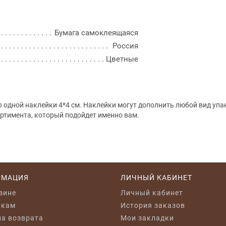
Бумага самоклеящаяся
Россия
Цветные
р одной наклейки 4*4 см. Наклейки могут дополнить любой вид уп
ртимента, который подойдет именно вам.
РМАЦИЯ
ЛИЧНЫЙ КАБИНЕТ
зине
Личный кабинет
икам
История заказов
а возврата
Мои закладки