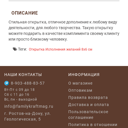
ОПИСАНИЕ
Стильная открытка, отличное дополнение к любому виду
деятельности, для любого творчества. Такую открытку
можете подарить в качестве комплимента своему клиенту
или просто близкому человеку.
Теги:
Открытка Исполнения желаний 8x6 см
НАШИ КОНТАКТЫ
ИНФОРМАЦИЯ
8-903-488-83-57
O магазине
Вт-Пт с 09 до 18
Оптовикам
Сб с 11 до 16
Правила возврата
Вс, пн - выходной
Доставка и оплата
info@familykraftmag.ru
Пользовательское
г. Ростов-на-Дону, ул.
соглашение
Геологическая, 5
Политика в отношении