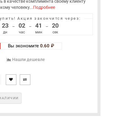
ь в качестве комплимента своему клиенту
кому человеку...
Подробнее
упить!
Акция закончится через:
23
02
41
20
–
–
–
дн
час
мин
сек
Вы экономите
0.60 ₽
Нашли дешевле
НАЛИЧИИ