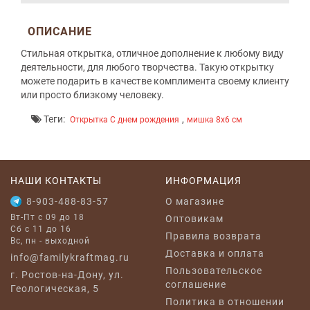
ОПИСАНИЕ
Стильная открытка, отличное дополнение к любому виду
деятельности, для любого творчества. Такую открытку
можете подарить в качестве комплимента своему клиенту
или просто близкому человеку.
Теги:
,
Открытка С днем рождения
мишка 8x6 см
НАШИ КОНТАКТЫ
ИНФОРМАЦИЯ
8-903-488-83-57
O магазине
Вт-Пт с 09 до 18
Оптовикам
Сб с 11 до 16
Правила возврата
Вс, пн - выходной
Доставка и оплата
info@familykraftmag.ru
Пользовательское
г. Ростов-на-Дону, ул.
соглашение
Геологическая, 5
Политика в отношении