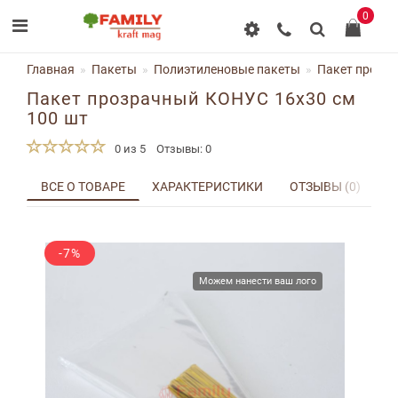
0
Главная
Пакеты
Полиэтиленовые пакеты
Пакет прозра
Пакет прозрачный КОНУС 16х30 см
100 шт
0 из 5
Отзывы: 0
ВСЕ О ТОВАРЕ
ХАРАКТЕРИСТИКИ
ОТЗЫВЫ (0)
Д
-7%
Можем нанести ваш лого