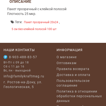
ОПИСАНИЕ
Пакет прозрачный с клейкой полосой
Плотность 25 мкр.
Теги:
,
Пакет прозрачный 20х24
5 см без клейкой полосой 100 шт
НАШИ КОНТАКТЫ
ИНФОРМАЦИЯ
8-903-488-83-57
O магазине
Вт-Пт с 09 до 18
Оптовикам
Сб с 11 до 16
Правила возврата
Вс, пн - выходной
Доставка и оплата
info@familykraftmag.ru
Пользовательское
г. Ростов-на-Дону, ул.
соглашение
Геологическая, 5
Политика в отношении
обработки персональных
данных