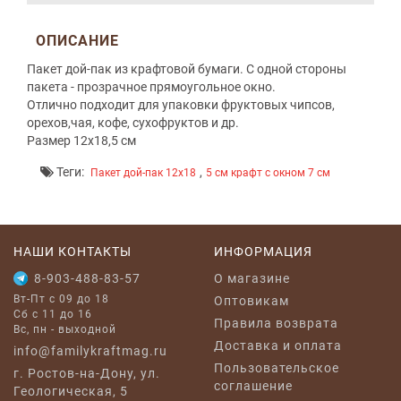
ОПИСАНИЕ
Пакет дой-пак из крафтовой бумаги. С одной стороны
пакета - прозрачное прямоугольное окно.
Отлично подходит для упаковки фруктовых чипсов,
орехов,чая, кофе, сухофруктов и др.
Размер 12х18,5 см
Теги:
,
Пакет дой-пак 12х18
5 см крафт с окном 7 см
НАШИ КОНТАКТЫ
ИНФОРМАЦИЯ
8-903-488-83-57
O магазине
Вт-Пт с 09 до 18
Оптовикам
Сб с 11 до 16
Правила возврата
Вс, пн - выходной
Доставка и оплата
info@familykraftmag.ru
Пользовательское
г. Ростов-на-Дону, ул.
соглашение
Геологическая, 5