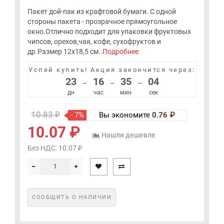
Пакет дой-пак из крафтовой бумаги. С одной
стороны пакета - прозрачное прямоугольное
окно.Отлично подходит для упаковки фруктовых
чипсов, орехов,чая, кофе, сухофруктов и
др.Размер 12х18,5 см..
Подробнее
Успей купить!
Акция закончится через:
23
16
35
04
–
–
–
дн
час
мин
сек
10.83 ₽
- 7%
Вы экономите
0.76 ₽
10.07 ₽
Нашли дешевле
Без НДС: 10.07 ₽
СООБЩИТЬ О НАЛИЧИИ