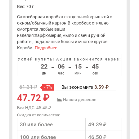
Вес: 70 г
Самосборная коробка с отдельной крышкой с
окном/обычный картон.В коробках стильно
смотрятся любые ваши
изделия:парфюмерия,мыло и свечи ручной
работы, подарочные боксы и многое другое.
Коробк..
Подробнее
Успей купить!
Акция закончится через:
22
06
15
45
–
–
–
дн
час
мин
сек
51.31 ₽
- 7%
Вы экономите
3.59 ₽
47.72 ₽
Нашли дешевле
Без НДС: 45.45 ₽
Скидка от количества:
30 или более
49.39 ₽
100 или более
46.50 ₽