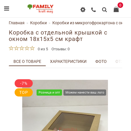
0
Главная
Коробки
Коробки из микрогофрокартона с окном
Коробка с отдельной крышкой с
окном 18x15x5 см крафт
0 из 5
Отзывы: 0
ВСЕ О ТОВАРЕ
ХАРАКТЕРИСТИКИ
ФОТО
ОТЗЫВЫ
-7%
TOP
Розница и опт
Можем нанести ваш лого