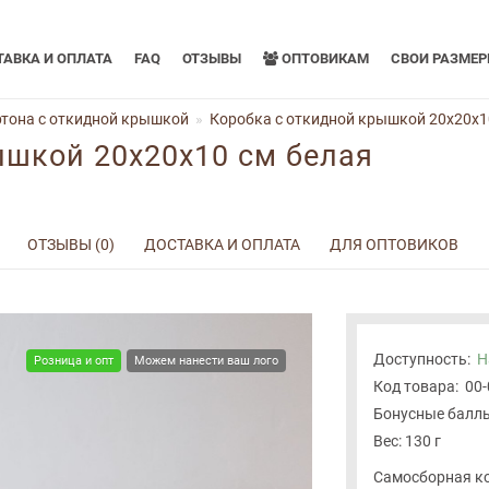
АВКА И ОПЛАТА
FAQ
ОТЗЫВЫ
ОПТОВИКАМ
СВОИ РАЗМЕ
тона с откидной крышкой
Коробка с откидной крышкой 20x20x1
ышкой 20x20x10 см белая
ОТЗЫВЫ (0)
ДОСТАВКА И ОПЛАТА
ДЛЯ ОПТОВИКОВ
Доступность:
Н
Розница и опт
Можем нанести ваш лого
Код товара:
00
Бонусные баллы
Вес: 130 г
Самосборная ко