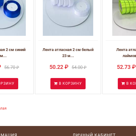
ая 2 см синий
Лента атласная 2 см белый
Лента атл
м...
23 м...
лаймов
₽
50.22 ₽
52.73 ₽
56.70 ₽
54.00 ₽
ОРЗИНУ
В КОРЗИНУ
В К
елая
РМАЦИЯ
ЛИЧНЫЙ КАБИНЕТ