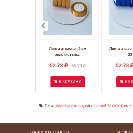
Лента атласная 2 см
Лента атласн
золотистый...
23 
52.73 ₽
52.73 
56.70 ₽
В КОРЗИНУ
В К
Теги:
Коробка с откидной крышкой 20x20x10 см б
НАШИ КОНТАКТЫ
ИНФО