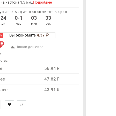
а картона:1,5 мм..
Подробнее
упить!
Акция закончится через:
24
0-1
03
32
–
–
–
дн
час
мин
сек
%
Вы экономите
4.37 ₽
₽
Нашли дешевле
₽
ства:
е
56.94 ₽
лее
47.82 ₽
олее
43.91 ₽