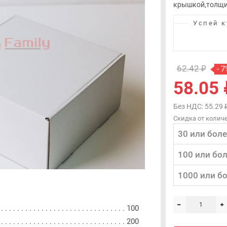
крышкой,толщин
Успей к
62.42 ₽
- 7
58.05 
Без НДС: 55.29 
Скидка от количе
30 или боле
100 или бо
1000 или б
100
200