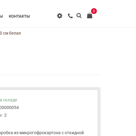
0
РЫ
КОНТАКТЫ
0 см белая
а складе
-00000054
:
2
робка из микрогофрокартона с откидной