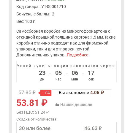
Код товара:
УТ-00001710
Бонусные баллы:
2
Вес: 100 г
Самосборная коробка из микрогофрокартона с
откидной крышкой,толщина картона:1,5 мм.Такие
коробки отлично подходят как для фирменной
упаковки, так и для отправки почтой.
Дополнительная упаков..
Подробнее
Успей купить!
Акция закончится через:
23
05
06
16
–
–
–
дн
час
мин
сек
57.85 ₽
- 7%
Вы экономите
4.05 ₽
53.81 ₽
Нашли дешевле
Без НДС: 51.24 ₽
Скидка от количества:
30 или более
46.63 ₽