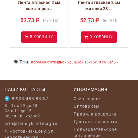
м
Лента атласная 2 см
Лента атласная 2 см
светло-роз...
мятный 23 ...
52.73 ₽
52.73 ₽
56.70 ₽
56.70 ₽
В КОРЗИНУ
В КОРЗИНУ
Теги:
Коробка с откидной крышкой 16x16x10 см белый
НАШИ КОНТАКТЫ
ИНФОРМАЦИЯ
8-903-488-83-57
O магазине
Вт-Пт с 09 до 18
Оптовикам
Сб с 11 до 16
Правила возврата
Вс, пн - выходной
Доставка и оплата
info@familykraftmag.ru
Пользовательское
г. Ростов-на-Дону, ул.
соглашение
Геологическая, 5