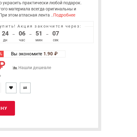
 украсить практически любой подарок.
того материала всегда оригинальны и
ри этом атласная лента ..
Подробнее
упить!
Акция закончится через:
24
06
51
06
–
–
–
дн
час
мин
сек
%
Вы экономите
1.90 ₽
₽
Нашли дешевле
₽
ИНУ