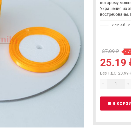
которому можно
Украшения из э
востребованы. П
Успей к
27.09 ₽
- 7
25.19 
Без НДС: 23.99 
В КОРЗ