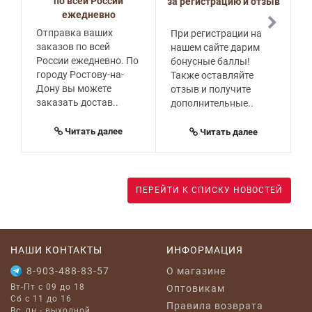
по всей России
за регистрацию и отзыв
ежедневно
Отправка ваших
При регистрации на
Г
заказов по всей
нашем сайте дарим
с
России ежедневно. По
бонусные баллы!
о
городу Ростову-на-
Также оставляйте
с
Дону вы можете
отзыв и получите
г
заказать достав..
дополнительные..
в
с
Читать далее
Читать далее
ПЕРЕЙТИ К СПИСКУ НОВОСТЕЙ
НАШИ КОНТАКТЫ
ИНФОРМАЦИЯ
8-903-488-83-57
O магазине
Вт-Пт с 09 до 18
Оптовикам
Сб с 11 до 16
Правила возврата
Вс, пн - выходной