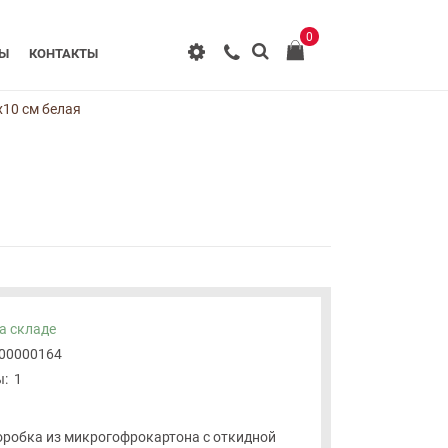
0
РЫ
КОНТАКТЫ
x10 см белая
а складе
-00000164
:
1
робка из микрогофрокартона с откидной