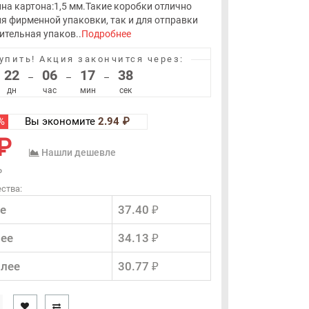
а картона:1,5 мм.Такие коробки отлично
ля фирменной упаковки, так и для отправки
ительная упаков..
Подробнее
упить!
Акция закончится через:
22
06
17
37
–
–
–
дн
час
мин
сек
%
Вы экономите
2.94 ₽
₽
Нашли дешевле
₽
ства:
е
37.40 ₽
лее
34.13 ₽
олее
30.77 ₽