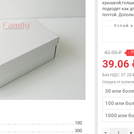
крышкой,толщин
подходят как д
почтой. Дополн
Успей к
42.00 ₽
- 7
39.06 
Без НДС: 37.20 
Скидка от количе
30 или боле
100 или бо
1000 или б
100
300