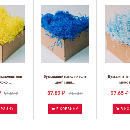
наполнитель
Бумажный наполнитель
Бумажный н
ярко...
цвет сини...
микс г
₽
87.89 ₽
97.65 ₽
94.50 ₽
94.50 ₽
ОРЗИНУ
В КОРЗИНУ
В К