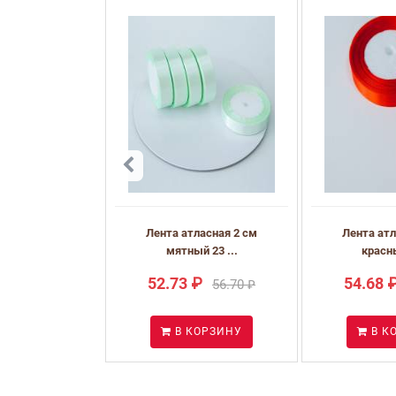
Лента атласная 2 см
Лента атл
мятный 23 ...
красны
52.73 ₽
54.68 
56.70 ₽
В КОРЗИНУ
В К