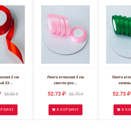
асная 2 см
Лента атласная 2 см
Лента атл
й 23...
светло-роз...
зелены
₽
52.73 ₽
52.73 ₽
58.80 ₽
56.70 ₽
ОРЗИНУ
В КОРЗИНУ
В К