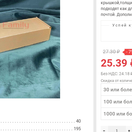
крышкой,толщин
подходят как д
почтой. Дополн
Успей к
27.30 ₽
- 7
25.39 
Без НДС: 24.18 
Скидка от количе
30 или боле
100 или бо
1000 или б
40
195