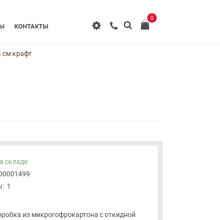
0
РЫ
КОНТАКТЫ
 см крафт
а складе
-00001499
:
1
робка из микрогофрокартона с откидной