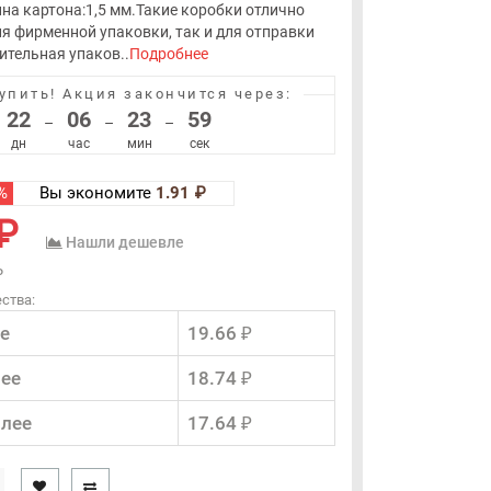
а картона:1,5 мм.Такие коробки отлично
ля фирменной упаковки, так и для отправки
ительная упаков..
Подробнее
упить!
Акция закончится через:
22
06
23
59
–
–
–
дн
час
мин
сек
%
Вы экономите
1.91 ₽
₽
Нашли дешевле
₽
ства:
е
19.66 ₽
лее
18.74 ₽
олее
17.64 ₽